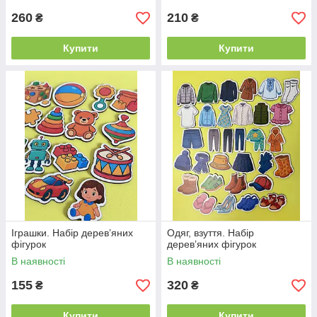
260
210
₴
₴
Купити
Купити
Іграшки. Набір деревʼяних
Одяг, взуття. Набір
фігурок
деревʼяних фігурок
В наявності
В наявності
155
320
₴
₴
Купити
Купити