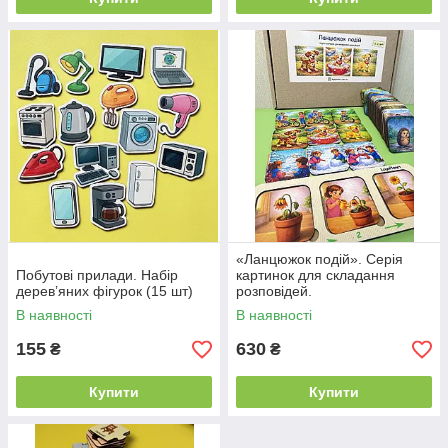
«Ланцюжок подій». Серія
Побутові прилади. Набір
картинок для складання
деревʼяних фігурок (15 шт)
розповідей.
В наявності
В наявності
155
630
₴
₴
Купити
Купити