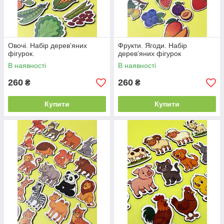
Овочі. Набір деревʼяних
Фрукти. Ягоди. Набір
фігурок.
деревʼяних фігурок
В наявності
В наявності
260
260
₴
₴
Купити
Купити