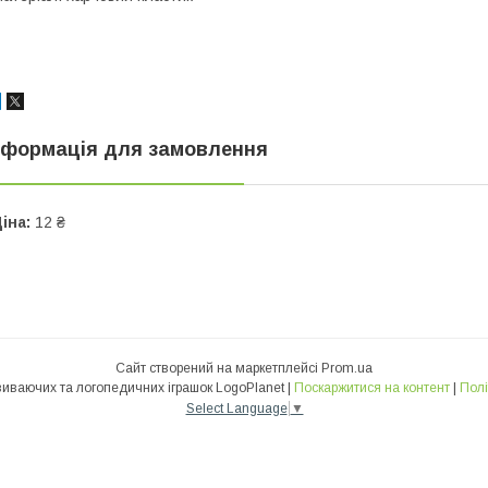
нформація для замовлення
іна:
12 ₴
Сайт створений на маркетплейсі
Prom.ua
Інтернет-магазин розвиваючих та логопедичних іграшок LogoPlanet |
Поскаржитися на контент
|
Полі
Select Language
▼