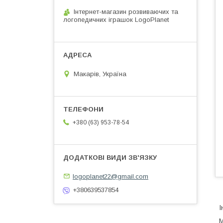
Інтернет-магазин розвиваючих та
логопедичних іграшок LogoPlanet
Макарів, Україна
+380 (63) 953-78-54
logoplanet22@gmail.com
+380639537854
І
М