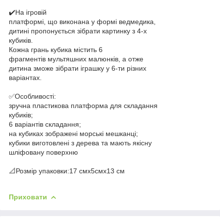
✔️На ігровій
платформі, що виконана у формі ведмедика,
дитині пропонується зібрати картинку з 4-х
кубиків.
Кожна грань кубика містить 6
фрагментів мультяшних малюнків, а отже
дитина зможе зібрати іграшку у 6-ти різних
варіантах.
✅️Особливості:
зручна пластикова платформа для складання
кубиків;
6 варіантів складання;
на кубиках зображені морські мешканці;
кубики виготовлені з дерева та мають якісну
шліфовану поверхню
📐Розмір упаковки:17 смх5смх13 см
Приховати