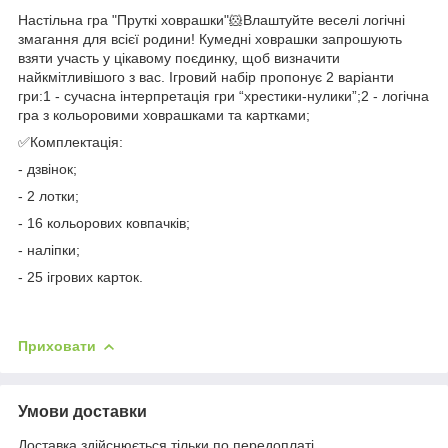
Настільна гра "Пруткі ховрашки"🐹Влаштуйте веселі логічні
змагання для всієї родини! Кумедні ховрашки запрошують
взяти участь у цікавому поєдинку, щоб визначити
найкмітливішого з вас. Ігровий набір пропонує 2 варіанти
гри:1 - сучасна інтерпретація гри “хрестики-нулики”;2 - логічна
гра з кольоровими ховрашками та картками;
✅️Комплектація:
- дзвінок;
- 2 лотки;
- 16 кольорових ковпачків;
- наліпки;
- 25 ігрових карток.
Приховати
Умови доставки
Доставка здійснюється тільки по передоплаті.