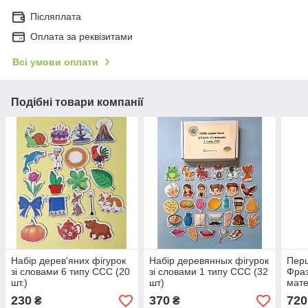
Післяплата
Оплата за реквізитами
Всі умови оплати
Подібні товари компанії
Набір дерев'яних фігурок
Набір деревянных фігурок
Перш
зі словами 6 типу ССС (20
зі словами 1 типу ССС (32
Фраз
шт.)
шт)
мате
ССС
230
370
720
₴
₴