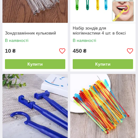
Набір зондів для
Зондозамінник кульковий
міогімнастики 4 шт. в боксі
В наявності
В наявності
10
450
₴
₴
Купити
Купити