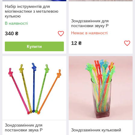
Набір інструментів для
міогімнастики з металевою
кулькою
Зондозамінник для
В наявності
постановки звуку Р
340
Немає в наявності
₴
12
₴
Купити
Зондозамінник для
постановки звука Р
Зондозамінник кульковий